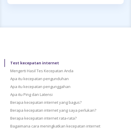
Test kecepatan internet
Mengerti Hasil Tes Kecepatan Anda
Apa itu kecepatan pengunduhan
Apa itu kecepatan pengunggahan
Apa itu Ping dan Latensi
Berapa kecepatan internet yang bagus?
Berapa kecepatan internet yang saya perlukan?
Berapa kecepatan internet rata-rata?
Bagaimana cara meningkatkan kecepatan internet