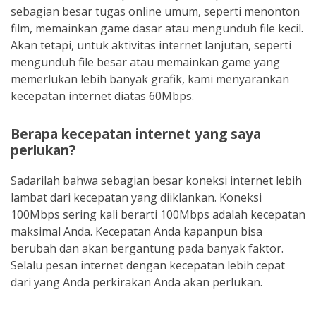
sebagian besar tugas online umum, seperti menonton
film, memainkan game dasar atau mengunduh file kecil.
Akan tetapi, untuk aktivitas internet lanjutan, seperti
mengunduh file besar atau memainkan game yang
memerlukan lebih banyak grafik, kami menyarankan
kecepatan internet diatas 60Mbps.
Berapa kecepatan internet yang saya
perlukan?
Sadarilah bahwa sebagian besar koneksi internet lebih
lambat dari kecepatan yang diiklankan. Koneksi
100Mbps sering kali berarti 100Mbps adalah kecepatan
maksimal Anda. Kecepatan Anda kapanpun bisa
berubah dan akan bergantung pada banyak faktor.
Selalu pesan internet dengan kecepatan lebih cepat
dari yang Anda perkirakan Anda akan perlukan.