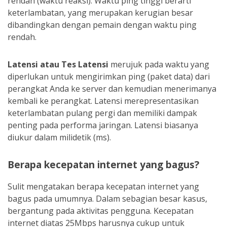
rendah (waktu reaksi). Waktu ping tinggi berarti
keterlambatan, yang merupakan kerugian besar
dibandingkan dengan pemain dengan waktu ping
rendah.
Latensi atau Tes Latensi
merujuk pada waktu yang
diperlukan untuk mengirimkan ping (paket data) dari
perangkat Anda ke server dan kemudian menerimanya
kembali ke perangkat. Latensi merepresentasikan
keterlambatan pulang pergi dan memiliki dampak
penting pada performa jaringan. Latensi biasanya
diukur dalam milidetik (ms).
Berapa kecepatan internet yang bagus?
Sulit mengatakan berapa kecepatan internet yang
bagus pada umumnya. Dalam sebagian besar kasus,
bergantung pada aktivitas pengguna. Kecepatan
internet diatas 25Mbps harusnya cukup untuk