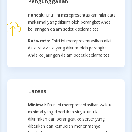
Pengunggahan
Puncak:
Entri ini merepresentasikan nilai data
maksimal yang dikirim oleh perangkat Anda
ke jaringan dalam sedetik selama tes.
Rata-rata:
Entri ini merepresentasikan nilai
data rata-rata yang dikirim oleh perangkat
Anda ke jaringan dalam sedetik selama tes.
Latensi
Minimal:
Entri ini merepresentasikan waktu
minimal yang diperlukan sinyal untuk
dikirimkan dari perangkat ke server yang
diberikan dan kemudian menerimanya