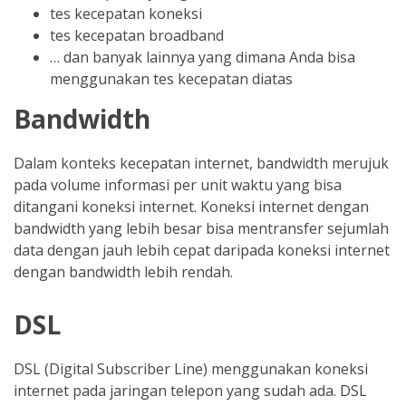
tes kecepatan koneksi
tes kecepatan broadband
… dan banyak lainnya yang dimana Anda bisa
menggunakan tes kecepatan diatas
Bandwidth
Dalam konteks kecepatan internet, bandwidth merujuk
pada volume informasi per unit waktu yang bisa
ditangani koneksi internet. Koneksi internet dengan
bandwidth yang lebih besar bisa mentransfer sejumlah
data dengan jauh lebih cepat daripada koneksi internet
dengan bandwidth lebih rendah.
DSL
DSL (Digital Subscriber Line) menggunakan koneksi
internet pada jaringan telepon yang sudah ada. DSL