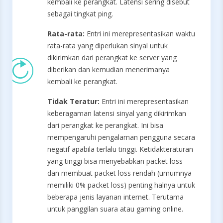
kembali ke perangkat. Latensi sering disebut
sebagai tingkat ping.
Rata-rata:
Entri ini merepresentasikan waktu
rata-rata yang diperlukan sinyal untuk
dikirimkan dari perangkat ke server yang
diberikan dan kemudian menerimanya
kembali ke perangkat.
Tidak Teratur:
Entri ini merepresentasikan
keberagaman latensi sinyal yang dikirimkan
dari perangkat ke perangkat. Ini bisa
mempengaruhi pengalaman pengguna secara
negatif apabila terlalu tinggi. Ketidakteraturan
yang tinggi bisa menyebabkan packet loss
dan membuat packet loss rendah (umumnya
memiliki 0% packet loss) penting halnya untuk
beberapa jenis layanan internet. Terutama
untuk panggilan suara atau gaming online.