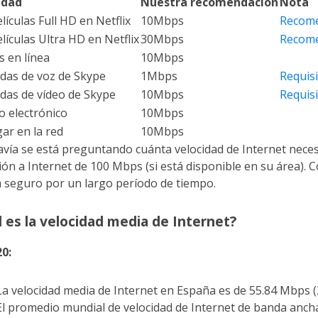
idad
Nuestra recomendación
Nota
lículas Full HD en Netflix
10Mbps
Recomen
lículas Ultra HD en Netflix
30Mbps
Recomen
s en línea
10Mbps
das de voz de Skype
1Mbps
Requisi
das de vídeo de Skype
10Mbps
Requisi
o electrónico
10Mbps
ar en la red
10Mbps
avía se está preguntando cuánta velocidad de Internet nece
ón a Internet de 100 Mbps (si está disponible en su área). C
á seguro por un largo período de tiempo.
l es la velocidad media de Internet?
20:
La velocidad media de Internet en España es de 55.84 Mbps (
El promedio mundial de velocidad de Internet de banda anch