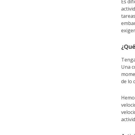
Es dif
activi
tareas
embar
exige
¿Qué
Tenga 
Una c
momen
de lo 
Hemos
veloc
veloci
activi