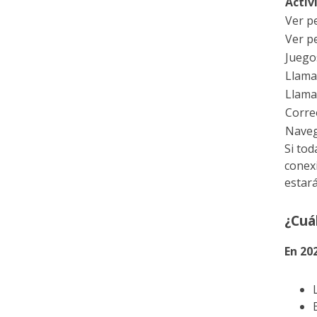
Activ
Ver pe
Ver pe
Juego
Llama
Llama
Corre
Naveg
Si tod
conexi
estar
¿Cuá
En 20